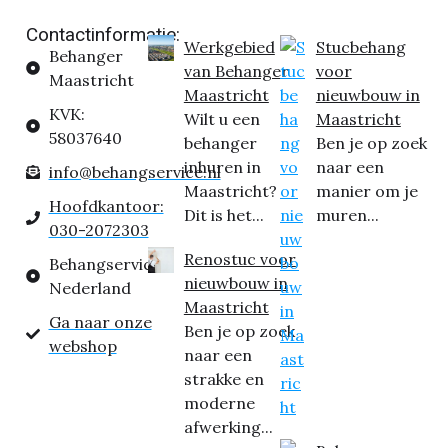
Contactinformatie:
Werkgebied
Stucbehang
Behanger
van Behanger
voor
Maastricht
Maastricht
nieuwbouw in
KVK:
Wilt u een
Maastricht
58037640
behanger
Ben je op zoek
inhuren in
naar een
info@behangservice.nl
Maastricht?
manier om je
Hoofdkantoor:
Dit is het...
muren...
030-2072303
Renostuc voor
Behangservice
nieuwbouw in
Nederland
Maastricht
Ga naar onze
Ben je op zoek
webshop
naar een
strakke en
moderne
afwerking...