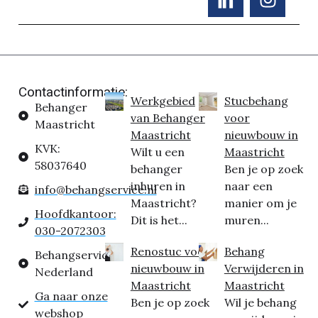
Contactinformatie:
Werkgebied
Stucbehang
Behanger
van Behanger
voor
Maastricht
Maastricht
nieuwbouw in
KVK:
Wilt u een
Maastricht
58037640
behanger
Ben je op zoek
inhuren in
naar een
info@behangservice.nl
Maastricht?
manier om je
Hoofdkantoor:
Dit is het...
muren...
030-2072303
Renostuc voor
Behang
Behangservice
nieuwbouw in
Verwijderen in
Nederland
Maastricht
Maastricht
Ga naar onze
Ben je op zoek
Wil je behang
webshop