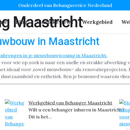
Onderdeel van Behangservice Nederland
g Maastricht
me
Blog
Video Reviews
Werkgebied
We
uwbouw in Maastricht
voor wie op zoek is naar een snelle en strakke afwerking 
het ideaal voor zowel nieuwbouw- als renovatieprojecten.
 duurzaamheid en esthetiek. Ben je benieuwd waarom vlie
Werkgebied van Behanger Maastricht
Wilt u een behanger inhuren in Maastricht?
Dit is het...