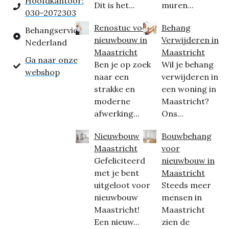
Hoofdkantoor:
Dit is het...
muren...
030-2072303
Renostuc voor
Behang
Behangservice
nieuwbouw in
Verwijderen in
Nederland
Maastricht
Maastricht
Ga naar onze
Ben je op zoek
Wil je behang
webshop
naar een
verwijderen in
strakke en
een woning in
moderne
Maastricht?
afwerking...
Ons...
Nieuwbouw
Bouwbehang
Maastricht
voor
Gefeliciteerd
nieuwbouw in
met je bent
Maastricht
uitgeloot voor
Steeds meer
nieuwbouw
mensen in
Maastricht!
Maastricht
Een nieuw...
zien de