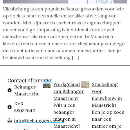
Vliesbehang is een populaire keuze geworden voor wie
op zoek is naar een snelle en strakke afwerking van
wanden. Met zijn sterke, scheurvaste eigenschappen
en eenvoudige toepassing is het ideaal voor zowel
nieuwbouw- als renovatieprojecten. In Maastricht
kiezen steeds meer mensen voor vliesbehang vanwege
de combinatie van duurzaamheid en esthetiek. Ben je
benieuwd waarom vliesbehang […]
Contactinformatie:
Werkgebied
Stucbehang
Behanger
van Behanger
voor
Maastricht
Maastricht
nieuwbouw in
KVK:
Wilt u een
Maastricht
58037640
behanger
Ben je op zoek
inhuren in
naar een
info@behangservice.nl
Maastricht?
manier om je