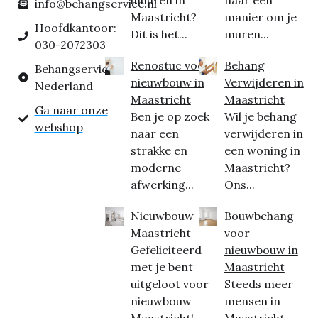
inhuren in
naar een
info@behangservice.nl
Maastricht?
manier om je
Hoofdkantoor:
Dit is het...
muren...
030-2072303
Renostuc voor
Behang
Behangservice
nieuwbouw in
Verwijderen in
Nederland
Maastricht
Maastricht
Ga naar onze
Ben je op zoek
Wil je behang
webshop
naar een
verwijderen in
strakke en
een woning in
moderne
Maastricht?
afwerking...
Ons...
Nieuwbouw
Bouwbehang
Maastricht
voor
Gefeliciteerd
nieuwbouw in
met je bent
Maastricht
uitgeloot voor
Steeds meer
nieuwbouw
mensen in