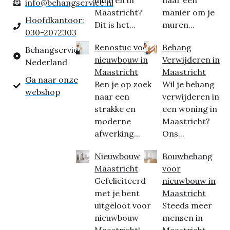
inhuren in
naar een
info@behangservice.nl
Maastricht?
manier om je
Hoofdkantoor:
Dit is het...
muren...
030-2072303
Renostuc voor
Behang
Behangservice
nieuwbouw in
Verwijderen in
Nederland
Maastricht
Maastricht
Ga naar onze
Ben je op zoek
Wil je behang
webshop
naar een
verwijderen in
strakke en
een woning in
moderne
Maastricht?
afwerking...
Ons...
Nieuwbouw
Bouwbehang
Maastricht
voor
Gefeliciteerd
nieuwbouw in
met je bent
Maastricht
uitgeloot voor
Steeds meer
nieuwbouw
mensen in