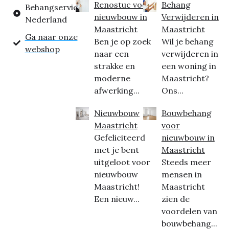
Renostuc voor
Behang
Behangservice
nieuwbouw in
Verwijderen in
Nederland
Maastricht
Maastricht
Ga naar onze
Ben je op zoek
Wil je behang
webshop
naar een
verwijderen in
strakke en
een woning in
moderne
Maastricht?
afwerking...
Ons...
Nieuwbouw
Bouwbehang
Maastricht
voor
Gefeliciteerd
nieuwbouw in
met je bent
Maastricht
uitgeloot voor
Steeds meer
nieuwbouw
mensen in
Maastricht!
Maastricht
Een nieuw...
zien de
voordelen van
bouwbehang...