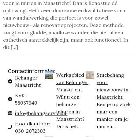
voor je muren in Maastricht? Dan is Renostuc dé
oplossing. Het is een duurzame en kwalitatieve vorm
van wandafwerking die perfect is voor zowel
nieuwbouw- als renovatieprojecten. Deze methode
zorgt voor gladde, naadloze wanden die niet alleen
esthetisch aantrekkelijk zijn, maar ook functioneel. In
dit […]
Contactinformatie:
Werkgebied
Stucbehang
Behanger
van Behanger
voor
Maastricht
Maastricht
nieuwbouw in
KVK:
Wilt u een
Maastricht
58037640
behanger
Ben je op zoek
inhuren in
naar een
info@behangservice.nl
Maastricht?
manier om je
Hoofdkantoor:
Dit is het...
muren...
030-2072303