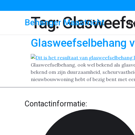
Tag:
Glasweefs
Behanger Maastricht
Ho
Glasweefselbehang v
Glasweefselbehang, ook wel bekend als glasve
bekend om zijn duurzaamheid, scheurvastheid 
nieuwbouwwoning hebt of bezig bent met een
Contactinformatie: