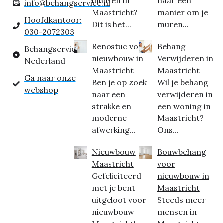
inhuren in
naar een
info@behangservice.nl
Maastricht?
manier om je
Hoofdkantoor:
Dit is het...
muren...
030-2072303
Renostuc voor
Behang
Behangservice
nieuwbouw in
Verwijderen in
Nederland
Maastricht
Maastricht
Ga naar onze
Ben je op zoek
Wil je behang
webshop
naar een
verwijderen in
strakke en
een woning in
moderne
Maastricht?
afwerking...
Ons...
Nieuwbouw
Bouwbehang
Maastricht
voor
Gefeliciteerd
nieuwbouw in
met je bent
Maastricht
uitgeloot voor
Steeds meer
nieuwbouw
mensen in