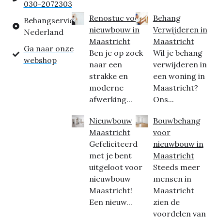
030-2072303
Renostuc voor
Behang
Behangservice
nieuwbouw in
Verwijderen in
Nederland
Maastricht
Maastricht
Ga naar onze
Ben je op zoek
Wil je behang
webshop
naar een
verwijderen in
strakke en
een woning in
moderne
Maastricht?
afwerking...
Ons...
Nieuwbouw
Bouwbehang
Maastricht
voor
Gefeliciteerd
nieuwbouw in
met je bent
Maastricht
uitgeloot voor
Steeds meer
nieuwbouw
mensen in
Maastricht!
Maastricht
Een nieuw...
zien de
voordelen van