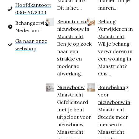
Maastricht?
manier om je
Hoofdkantoor:
Dit is het...
muren...
030-2072303
Renostuc voor
Behang
Behangservice
nieuwbouw in
Verwijderen in
Nederland
Maastricht
Maastricht
Ga naar onze
Ben je op zoek
Wil je behang
webshop
naar een
verwijderen in
strakke en
een woning in
moderne
Maastricht?
afwerking...
Ons...
Nieuwbouw
Bouwbehang
Maastricht
voor
Gefeliciteerd
nieuwbouw in
met je bent
Maastricht
uitgeloot voor
Steeds meer
nieuwbouw
mensen in
Maastricht!
Maastricht