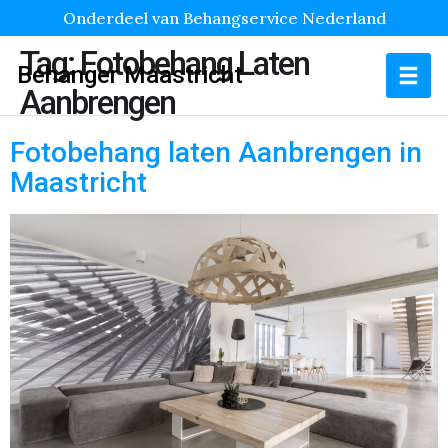
Onderdeel van Behangservice Nederland
Tag:
Fotobehang Laten
Behanger Maastricht
Aanbrengen
Fotobehang laten Aanbrengen in
Maastricht