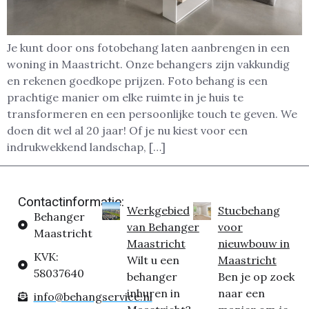
Je kunt door ons fotobehang laten aanbrengen in een
woning in Maastricht. Onze behangers zijn vakkundig
en rekenen goedkope prijzen. Foto behang is een
prachtige manier om elke ruimte in je huis te
transformeren en een persoonlijke touch te geven. We
doen dit wel al 20 jaar! Of je nu kiest voor een
indrukwekkend landschap, […]
Contactinformatie:
Werkgebied
Stucbehang
Behanger
van Behanger
voor
Maastricht
Maastricht
nieuwbouw in
KVK:
Wilt u een
Maastricht
58037640
behanger
Ben je op zoek
inhuren in
naar een
info@behangservice.nl