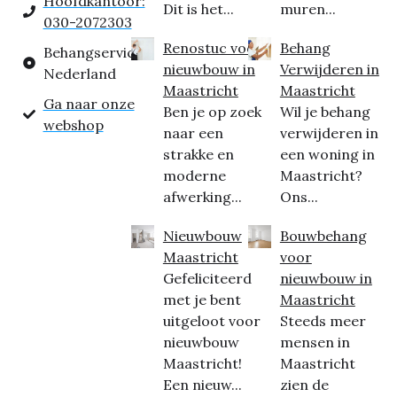
Hoofdkantoor:
Dit is het...
muren...
030-2072303
Renostuc voor
Behang
Behangservice
nieuwbouw in
Verwijderen in
Nederland
Maastricht
Maastricht
Ga naar onze
Ben je op zoek
Wil je behang
webshop
naar een
verwijderen in
strakke en
een woning in
moderne
Maastricht?
afwerking...
Ons...
Nieuwbouw
Bouwbehang
Maastricht
voor
Gefeliciteerd
nieuwbouw in
met je bent
Maastricht
uitgeloot voor
Steeds meer
nieuwbouw
mensen in
Maastricht!
Maastricht
Een nieuw...
zien de