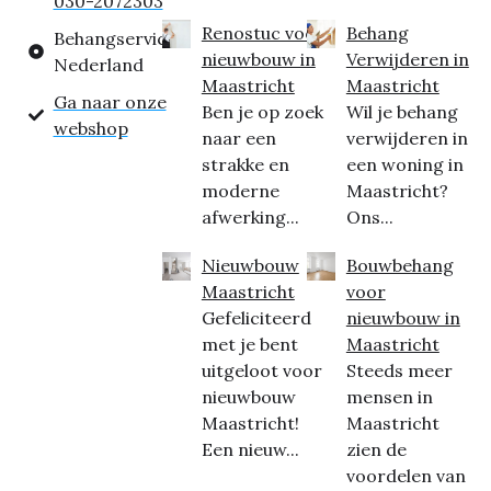
030-2072303
Renostuc voor
Behang
Behangservice
nieuwbouw in
Verwijderen in
Nederland
Maastricht
Maastricht
Ga naar onze
Ben je op zoek
Wil je behang
webshop
naar een
verwijderen in
strakke en
een woning in
moderne
Maastricht?
afwerking...
Ons...
Nieuwbouw
Bouwbehang
Maastricht
voor
Gefeliciteerd
nieuwbouw in
met je bent
Maastricht
uitgeloot voor
Steeds meer
nieuwbouw
mensen in
Maastricht!
Maastricht
Een nieuw...
zien de
voordelen van