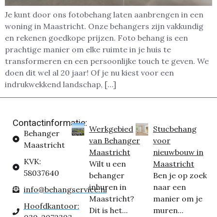
Je kunt door ons fotobehang laten aanbrengen in een
woning in Maastricht. Onze behangers zijn vakkundig
en rekenen goedkope prijzen. Foto behang is een
prachtige manier om elke ruimte in je huis te
transformeren en een persoonlijke touch te geven. We
doen dit wel al 20 jaar! Of je nu kiest voor een
indrukwekkend landschap, […]
Contactinformatie:
Werkgebied
Stucbehang
Behanger
van Behanger
voor
Maastricht
Maastricht
nieuwbouw in
KVK:
Wilt u een
Maastricht
58037640
behanger
Ben je op zoek
inhuren in
naar een
info@behangservice.nl
Maastricht?
manier om je
Hoofdkantoor:
Dit is het...
muren...